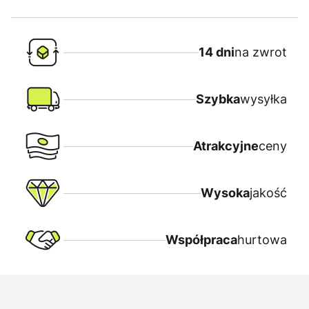
14 dni
na zwrot
Szybka
wysyłka
Atrakcyjne
ceny
Wysoka
jakość
Współpraca
hurtowa