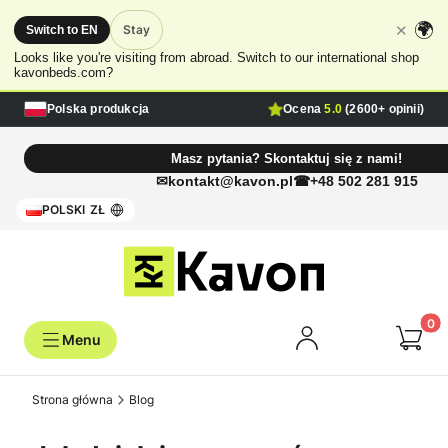
🌍
✕
Stay
Switch to EN
Looks like you're visiting from abroad. Switch to our international shop
kavonbeds.com?
Polska produkcja
Ocena
5.0
(2600+ opinii)
Masz pytania? Skontaktuj się z nami!
kontakt@kavon.pl
+48 502 281 915
POLSKI
ZŁ
Produk
Strona główna
Blog