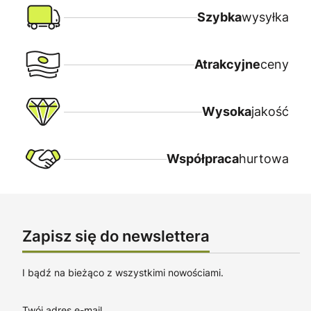
Szybka
wysyłka
Atrakcyjne
ceny
Wysoka
jakość
Współpraca
hurtowa
Zapisz się do newslettera
I bądź na bieżąco z wszystkimi nowościami.
Twój adres e-mail