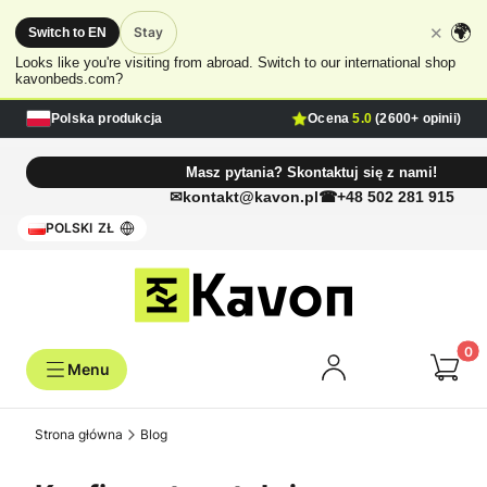
🌍
✕
Stay
Switch to EN
Looks like you're visiting from abroad. Switch to our international shop
kavonbeds.com?
Polska produkcja
Ocena
5.0
(2600+ opinii)
Masz pytania? Skontaktuj się z nami!
kontakt@kavon.pl
+48 502 281 915
POLSKI
ZŁ
Produk
Strona główna
Blog