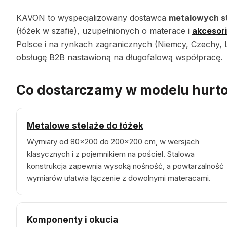
KAVON to wyspecjalizowany dostawca
metalowych st
(łóżek w szafie), uzupełnionych o materace i
akcesor
Polsce i na rynkach zagranicznych (Niemcy, Czechy, L
obsługę B2B nastawioną na długofalową współpracę.
Co dostarczamy w modelu hur
Metalowe stelaże do łóżek
Wymiary od 80×200 do 200×200 cm, w wersjach
klasycznych i z pojemnikiem na pościel. Stalowa
konstrukcja zapewnia wysoką nośność, a powtarzalność
wymiarów ułatwia łączenie z dowolnymi materacami.
Komponenty i okucia