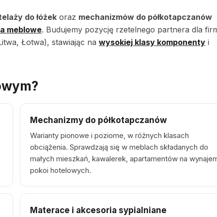
elaży do łóżek
oraz
mechanizmów do półkotapczanów
ia meblowe
. Budujemy pozycję rzetelnego partnera dla fir
itwa, Łotwa), stawiając na
wysokiej klasy komponenty
i
towym?
Mechanizmy do półkotapczanów
Warianty pionowe i poziome, w różnych klasach
obciążenia. Sprawdzają się w meblach składanych do
małych mieszkań, kawalerek, apartamentów na wynajem
pokoi hotelowych.
Materace i akcesoria sypialniane