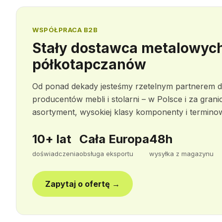
WSPÓŁPRACA B2B
Stały dostawca metalowych
półkotapczanów
Od ponad dekady jesteśmy rzetelnym partnerem d
producentów mebli i stolarni – w Polsce i za gra
asortyment, wysokiej klasy komponenty i termino
10+ lat
Cała Europa
48h
doświadczenia
obsługa eksportu
wysyłka z magazynu
Zapytaj o ofertę →