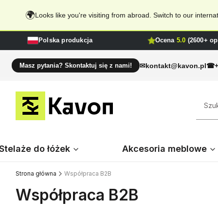
🌍
Looks like you're visiting from abroad. Switch to our inter
Polska produkcja
Ocena
5.0
(2600+ opi
kontakt@kavon.pl
Masz pytania? Skontaktuj się z nami!
Stelaże do łóżek
Akcesoria meblowe
Strona główna
Współpraca B2B
Współpraca B2B