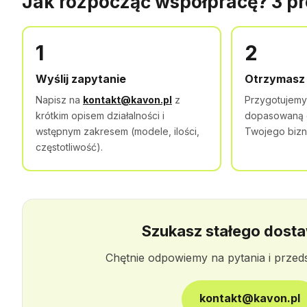
Jak rozpocząć współpracę? 3 pr
1
2
Wyślij zapytanie
Otrzymasz 
Napisz na
kontakt@kavon.pl
z
Przygotujemy
krótkim opisem działalności i
dopasowaną do
wstępnym zakresem (modele, ilości,
Twojego bizn
częstotliwość).
Szukasz stałego dost
Chętnie odpowiemy na pytania i prze
kontakt@kavon.pl