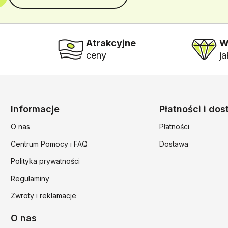
Atrakcyjne
W
ceny
j
Linki w stopce
Informacje
Płatności i do
O nas
Płatności
Centrum Pomocy i FAQ
Dostawa
Polityka prywatności
Regulaminy
Zwroty i reklamacje
O nas