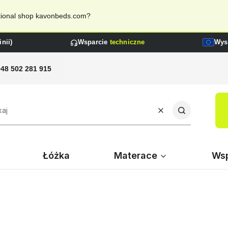
national shop kavonbeds.com?
nii)
Wsparcie
techniczne
Wys
+48 502 281 915
Wyczyść
Szukaj
Łóżka
Materace
Wsp