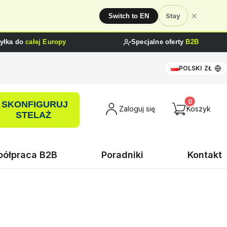
✕
Stay
Switch to EN
yłka do
całej Europy
Specjalne oferty
B2B
POLSKI
ZŁ
SKONFIGURUJ
Produkty w ko
Zaloguj się
Koszyk
STELAŻ
ółpraca B2B
Poradniki
Kontakt