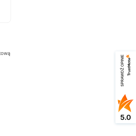
rtową
SPRAWDŹ OPINIE
5.0