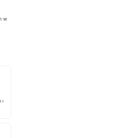
m w
 i