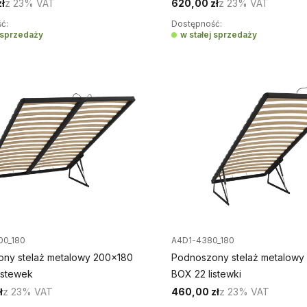
ł
z
23%
VAT
620,00 zł
z
23%
VAT
ć:
Dostępność:
j sprzedaży
w stałej sprzedaży
00_180
A4D1-4380_180
ny stelaż metalowy 200x180
Podnoszony stelaż metalowy
istewek
BOX 22 listewki
ł
z
23%
VAT
460,00 zł
z
23%
VAT