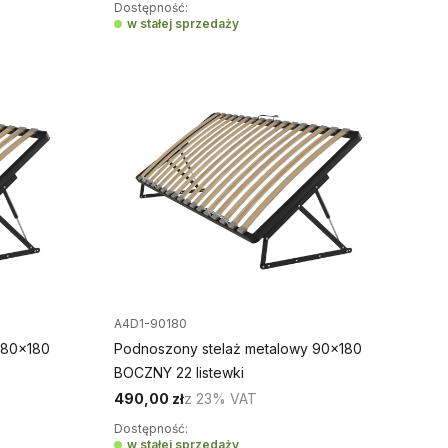
Dostępność:
w stałej sprzedaży
A4D1-90180
 80x180
Podnoszony stelaż metalowy 90x180
BOCZNY 22 listewki
490,00 zł
z
23%
VAT
Dostępność:
w stałej sprzedaży