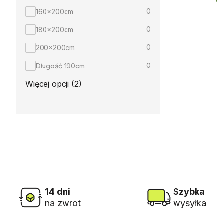
0
160x200cm
0
180x200cm
0
200x200cm
0
Długość 190cm
Więcej opcji (2)
14 dni
Szybka
na zwrot
wysyłka