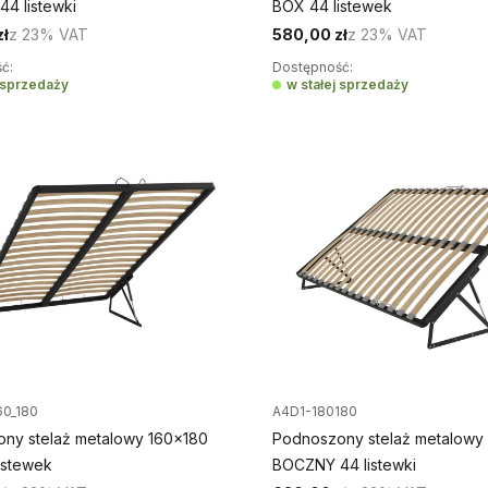
4 listewki
BOX 44 listewek
zł
z
23%
VAT
580,00 zł
z
23%
VAT
ć:
Dostępność:
j sprzedaży
w stałej sprzedaży
60_180
A4D1-180180
ny stelaż metalowy 160x180
Podnoszony stelaż metalowy
istewek
BOCZNY 44 listewki