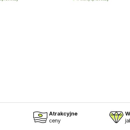
Atrakcyjne
W
ceny
j