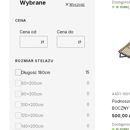
Wybrane
Dostępnoś
Wyczyść
w stałe
CENA
Cena od
Cena do
zł
zł
ROZMIAR STELAŻU
Rozmiar stelażu
15
Długość 180cm
0
80x200cm
0
90x200cm
A4D1-100
Podnoszo
0
100x200cm
BOCZNY 2
0
120x200cm
500,00 z
Dostępnoś
0
140x200cm
w stałe