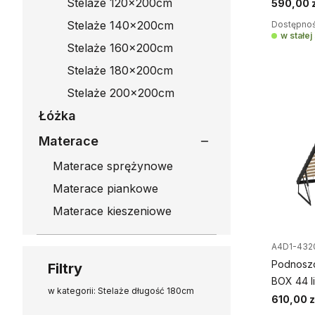
Stelaże 120x200cm
590,00 z
Stelaże 140x200cm
Dostępnoś
w stałe
Stelaże 160x200cm
Stelaże 180x200cm
Stelaże 200x200cm
Łóżka
Materace
Materace sprężynowe
Materace piankowe
Materace kieszeniowe
A4D1-432
Podnoszo
Filtry
BOX 44 l
w kategorii: Stelaże długość 180cm
610,00 z