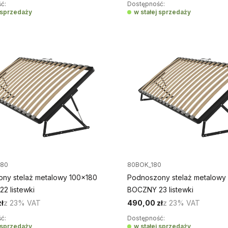
ć:
Dostępność:
j sprzedaży
w stałej sprzedaży
180
80BOK_180
ny stelaż metalowy 100x180
Podnoszony stelaż metalowy
2 listewki
BOCZNY 23 listewki
ł
z
23%
VAT
490,00 zł
z
23%
VAT
ć:
Dostępność:
j sprzedaży
w stałej sprzedaży