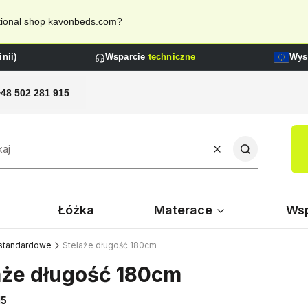
national shop kavonbeds.com?
nii)
Wsparcie
techniczne
Wys
+48 502 281 915
Wyczyść
Szukaj
Łóżka
Materace
Wsp
standardowe
Stelaże długość 180cm
aże długość 180cm
15