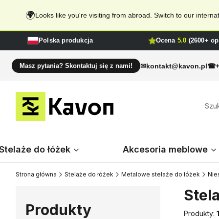
🌍
Looks like you're visiting from abroad. Switch to our inter
Polska produkcja
Ocena
5.0
(2600+ opi
kontakt@kavon.pl
Masz pytania? Skontaktuj się z nami!
Stelaże do łóżek
Akcesoria meblowe
Strona główna
Stelaże do łóżek
Metalowe stelaże do łóżek
Nie
Stel
Produkty
Produkty: