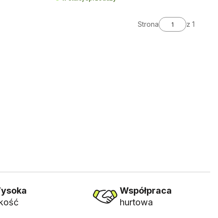
Strona
z 1
ysoka
Współpraca
akość
hurtowa