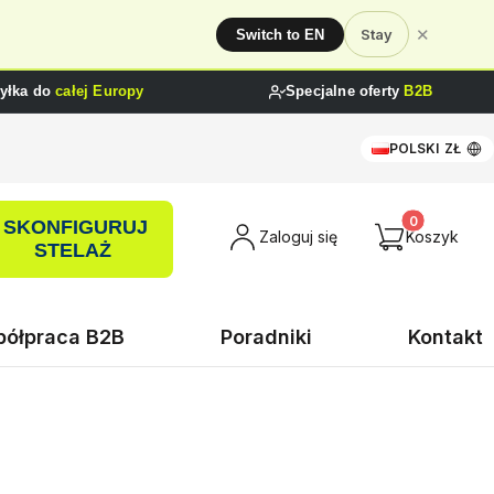
✕
Stay
Switch to EN
yłka do
całej Europy
Specjalne oferty
B2B
POLSKI
ZŁ
SKONFIGURUJ
Produkty w ko
Zaloguj się
Koszyk
STELAŻ
ółpraca B2B
Poradniki
Kontakt