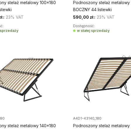
ny stelaż metalowy 100x180
Podnoszony stelaż metalowy
stewki
BOCZNY 44 listewki
zł
z
23%
VAT
590,00 zł
z
23%
VAT
ć:
Dostępność:
j sprzedaży
w stałej sprzedaży
180
A4D1-43140_180
ny stelaż metalowy 140x180
Podnoszony stelaż metalowy