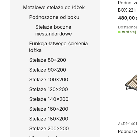
Podnoszo
Metalowe stelaże do łóżek
BOX 22 li
Podnoszone od boku
480,00 
Stelaże boczne
Dostępnoś
w stałe
niestandardowe
Funkcja łatwego ścielenia
łóżka
Stelaże 80x200
Stelaże 90x200
Stelaże 100x200
Stelaże 120x200
Stelaże 140x200
Stelaże 160x200
Stelaże 180x200
A4D1-140
Stelaże 200x200
Podnoszo