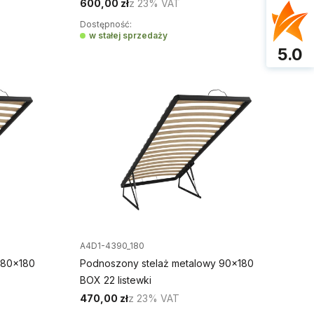
600,00 zł
z
23%
VAT
Dostępność:
w stałej sprzedaży
5.0
A4D1-4390_180
 80x180
Podnoszony stelaż metalowy 90x180
BOX 22 listewki
470,00 zł
z
23%
VAT