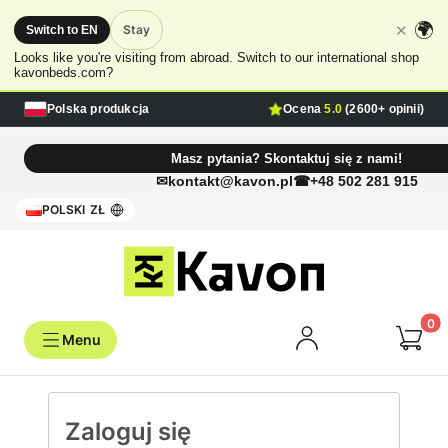
🌍
✕
Stay
Switch to EN
Looks like you're visiting from abroad. Switch to our international shop
kavonbeds.com?
Polska produkcja
Ocena
5.0
(2600+ opinii)
Masz pytania? Skontaktuj się z nami!
kontakt@kavon.pl
+48 502 281 915
POLSKI
ZŁ
Produk
Zaloguj się