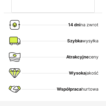
14 dni
na zwrot
Szybka
wysyłka
Atrakcyjne
ceny
Wysoka
jakość
Współpraca
hurtowa