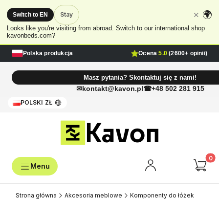
🌍
✕
Stay
Switch to EN
Looks like you're visiting from abroad. Switch to our international shop
kavonbeds.com?
Polska produkcja
Ocena
5.0
(2600+ opinii)
Masz pytania? Skontaktuj się z nami!
kontakt@kavon.pl
+48 502 281 915
POLSKI
ZŁ
Produk
Strona główna
Akcesoria meblowe
Komponenty do łóżek