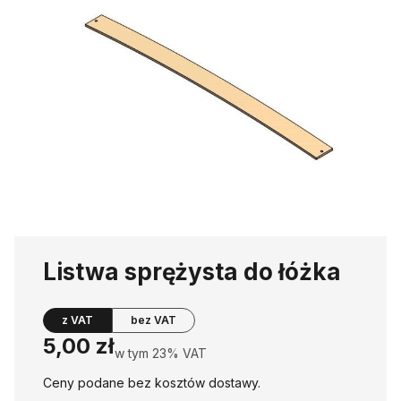
Listwa sprężysta do łóżka
z VAT
bez VAT
Cena
5,00 zł
w tym 23% VAT
w tym
23%
VAT
Ceny podane bez kosztów dostawy.