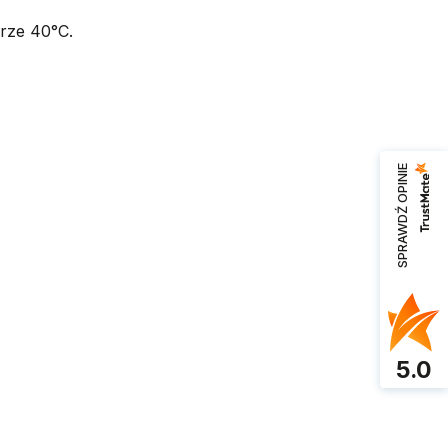
urze 40°C.
SPRAWDŹ OPINIE
5.0