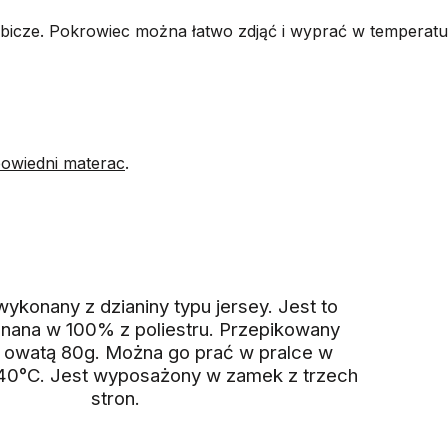
zybicze. Pokrowiec można łatwo zdjąć i wyprać w temperat
powiedni materac
.
konany z dzianiny typu jersey. Jest to
onana w 100% z poliestru. Przepikowany
 owatą 80g. Można go prać w pralce w
40°C. Jest wyposażony w zamek z trzech
stron.