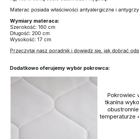
Materac posiada właściwości antyalergiczne i antygr
Wymiary materaca:
Szerokość: 160 cm
Długość: 200 cm
Wysokość: 17 cm
Przeczytaj nasz poradnik i dowiedz się, jak dobrać od
Dodatkowo oferujemy wybór pokrowca:
Pokrowiec wy
tkanina wyk
obustronnie
temperaturze 