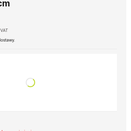
 cm
 VAT
VAT
ostawy.