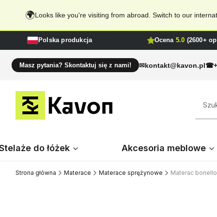
🌍
Looks like you're visiting from abroad. Switch to our inter
Polska produkcja
Ocena
5.0
(2600+ opi
kontakt@kavon.pl
Masz pytania? Skontaktuj się z nami!
Stelaże do łóżek
Akcesoria meblowe
Strona główna
Materace
Materace sprężynowe
Materac bonell