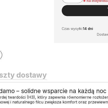
na indywidu
Czas wysyłki:
14 dni
Dosta
szty dostawy
mo – solidne wsparcie na każdą noc
ej twardości (H3), który zapewnia równomierne rozłożenie
tanowej i naturalnego filcu zwiększa komfort oraz przewie