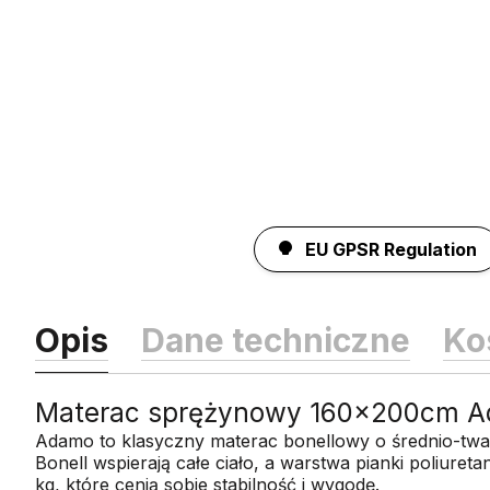
EU GPSR Regulation
Opis
Dane techniczne
Ko
Materac sprężynowy 160x200cm Ada
Adamo to klasyczny materac bonellowy o średnio-tward
Bonell wspierają całe ciało, a warstwa pianki poliure
kg, które cenią sobie stabilność i wygodę.