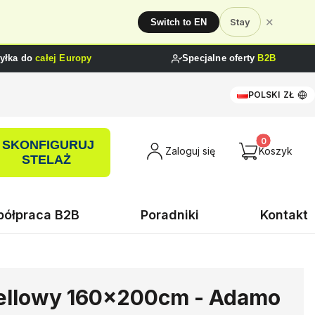
✕
Stay
Switch to EN
yłka do
całej Europy
Specjalne oferty
B2B
POLSKI
ZŁ
SKONFIGURUJ
Produkty w ko
Zaloguj się
Koszyk
STELAŻ
ółpraca B2B
Poradniki
Kontakt
ellowy 160x200cm - Adamo