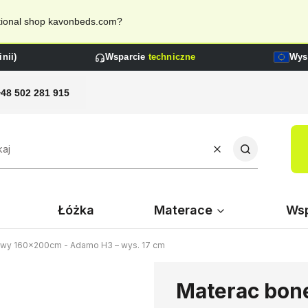
national shop kavonbeds.com?
nii)
Wsparcie
techniczne
Wys
+48 502 281 915
Wyczyść
Szukaj
Łóżka
Materace
Wsp
owy 160x200cm - Adamo H3 – wys. 17 cm
Materac bon