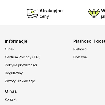
Atrakcyjne
W
ceny
j
Linki w stopce
Informacje
Płatności i do
O nas
Płatności
Centrum Pomocy i FAQ
Dostawa
Polityka prywatności
Regulaminy
Zwroty i reklamacje
O nas
Kontakt