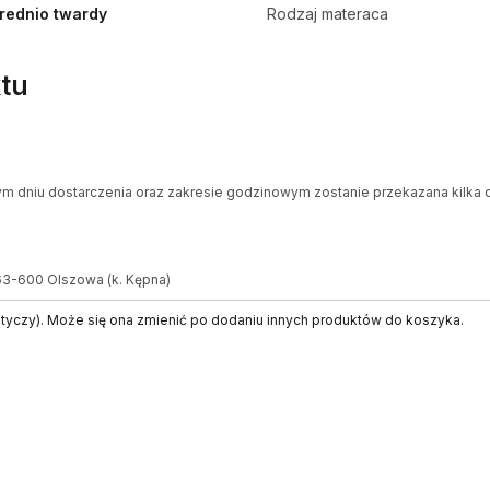
średnio twardy
Rodzaj materaca
tu
ym dniu dostarczenia oraz zakresie godzinowym zostanie przekazana kilka d
 63-600 Olszowa (k. Kępna)
otyczy). Może się ona zmienić po dodaniu innych produktów do koszyka.