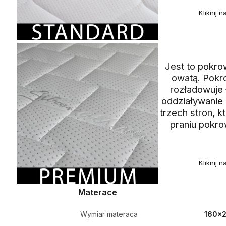
Kliknij 
Jest to pokro
owatą. Pokro
rozładowuje 
oddziaływanie
trzech stron, 
praniu pokro
Kliknij 
Materace
Wymiar materaca
160x