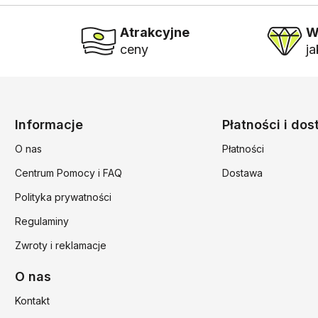
Atrakcyjne
W
ceny
j
Linki w stopce
Informacje
Płatności i do
O nas
Płatności
Centrum Pomocy i FAQ
Dostawa
Polityka prywatności
Regulaminy
Zwroty i reklamacje
O nas
Kontakt