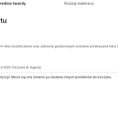
średnio twardy
Rodzaj materaca
tu
ym dniu dostarczenia oraz zakresie godzinowym zostanie przekazana kilka d
 63-600 Olszowa (k. Kępna)
otyczy). Może się ona zmienić po dodaniu innych produktów do koszyka.