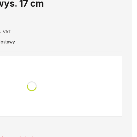
ys. 17 cm
% VAT
%
VAT
ostawy.