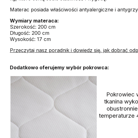
Materac posiada właściwości antyalergiczne i antygr
Wymiary materaca:
Szerokość: 200 cm
Długość: 200 cm
Wysokość: 17 cm
Przeczytaj nasz poradnik i dowiedz się, jak dobrać od
Dodatkowo oferujemy wybór pokrowca:
Pokrowiec wy
tkanina wyk
obustronnie
temperaturze 