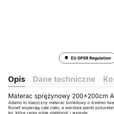
EU GPSR Regulation
Opis
Dane techniczne
Ko
Materac sprężynowy 200x200cm Ad
Adamo to klasyczny materac bonellowy o średnio-tward
Bonell wspierają całe ciało, a warstwa pianki poliure
kg, które cenią sobie stabilność i wygodę.