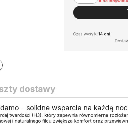
na indywidu
Czas wysyłki:
14 dni
Dosta
szty dostawy
amo – solidne wsparcie na każdą noc
ej twardości (H3), który zapewnia równomierne rozłożenie
tanowej i naturalnego filcu zwiększa komfort oraz przewie