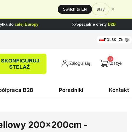
✕
Stay
Switch to EN
yłka do
całej Europy
Specjalne oferty
B2B
POLSKI
ZŁ
SKONFIGURUJ
Produkty w ko
Zaloguj się
Koszyk
STELAŻ
ółpraca B2B
Poradniki
Kontakt
ellowy 200x200cm -