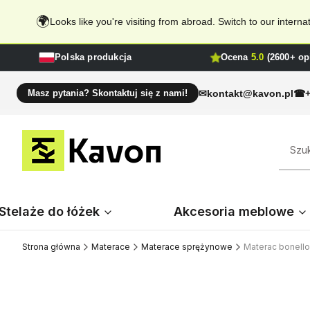
🌍
Looks like you're visiting from abroad. Switch to our inter
Polska produkcja
Ocena
5.0
(2600+ opi
kontakt@kavon.pl
Masz pytania? Skontaktuj się z nami!
Stelaże do łóżek
Akcesoria meblowe
Strona główna
Materace
Materace sprężynowe
Materac bonell