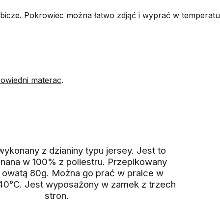
zybicze. Pokrowiec można łatwo zdjąć i wyprać w temperat
powiedni materac
.
konany z dzianiny typu jersey. Jest to
onana w 100% z poliestru. Przepikowany
 owatą 80g. Można go prać w pralce w
40°C. Jest wyposażony w zamek z trzech
stron.