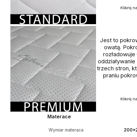
Kliknij 
Jest to pokro
owatą. Pokro
rozładowuje 
oddziaływanie
trzech stron, 
praniu pokro
Kliknij 
Materace
Wymiar materaca
200x