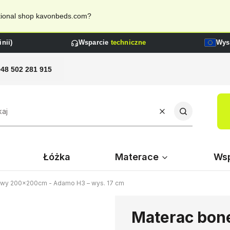
national shop kavonbeds.com?
nii)
Wsparcie
techniczne
Wys
+48 502 281 915
Wyczyść
Szukaj
Łóżka
Materace
Wsp
owy 200x200cm - Adamo H3 – wys. 17 cm
Materac bon