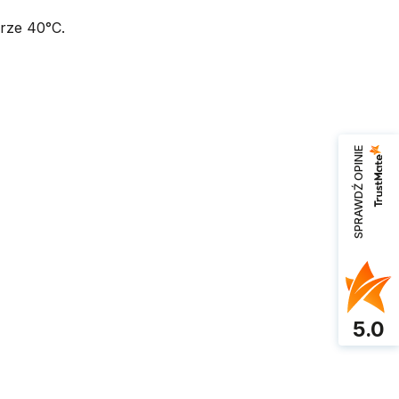
urze 40°C.
SPRAWDŹ OPINIE
5.0