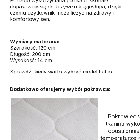
Ponadto wykorzystana pianka doskonale
dopasowuje się do krzywizn kręgosłupa, dzięki
czemu użytkownik może liczyć na zdrowy i
komfortowy sen.
Wymiary materaca:
Szerokość: 120 cm
Długość: 200 cm
Wysokość: 14 cm
Sprawdź, kiedy warto wybrać model Fabio
.
Dodatkowo oferujemy wybór pokrowca:
Pokrowiec wy
tkanina wyk
obustronnie
temperaturze 