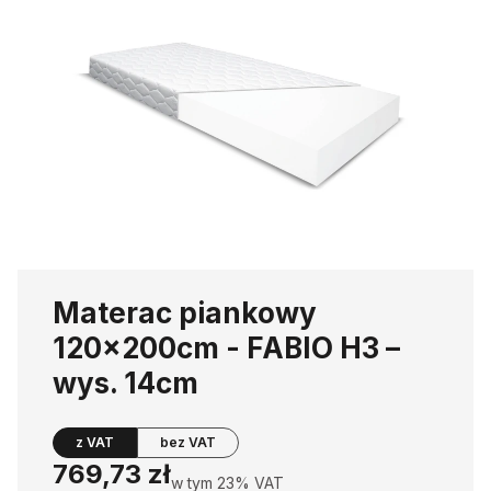
Materac piankowy
120x200cm - FABIO H3 –
wys. 14cm
z VAT
bez VAT
Cena
769,73 zł
w tym 23% VAT
w tym
23%
VAT