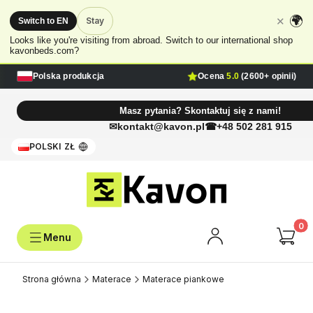
🌍
✕
Stay
Switch to EN
Looks like you're visiting from abroad. Switch to our international shop
kavonbeds.com?
Polska produkcja
Ocena
5.0
(2600+ opinii)
Masz pytania? Skontaktuj się z nami!
kontakt@kavon.pl
+48 502 281 915
POLSKI
ZŁ
Produk
Strona główna
Materace
Materace piankowe