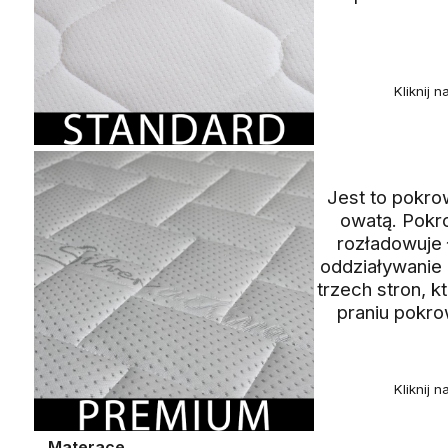
Kliknij 
Jest to pokro
owatą. Pokro
rozładowuje 
oddziaływanie
trzech stron, 
praniu pokro
Kliknij 
Materace