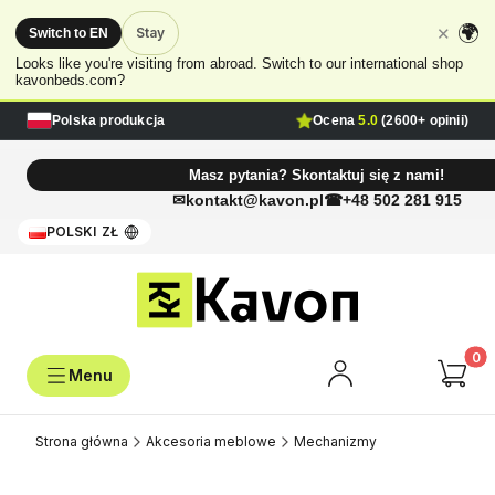
🌍
✕
Stay
Switch to EN
Looks like you're visiting from abroad. Switch to our international shop
kavonbeds.com?
Polska produkcja
Ocena
5.0
(2600+ opinii)
Masz pytania? Skontaktuj się z nami!
kontakt@kavon.pl
+48 502 281 915
POLSKI
ZŁ
Produk
Strona główna
Akcesoria meblowe
Mechanizmy