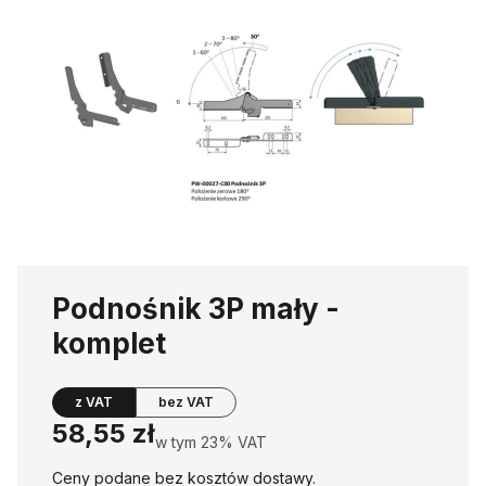
Podnośnik 3P mały -
komplet
z VAT
bez VAT
Cena
58,55 zł
w tym 23% VAT
w tym
23%
VAT
Ceny podane bez kosztów dostawy.