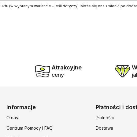
ktu (w wybranym wariancie - jeśli dotyczy). Może się ona zmienić po doda
Atrakcyjne
W
ceny
j
Linki w stopce
Informacje
Płatności i do
O nas
Płatności
Centrum Pomocy i FAQ
Dostawa