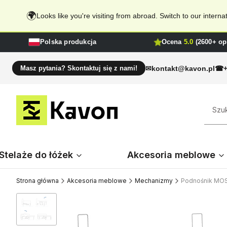
🌍
Looks like you're visiting from abroad. Switch to our inter
Polska produkcja
Ocena
5.0
(2600+ opi
kontakt@kavon.pl
Masz pytania? Skontaktuj się z nami!
Stelaże do łóżek
Akcesoria meblowe
Strona główna
Akcesoria meblowe
Mechanizmy
Podnośnik MO