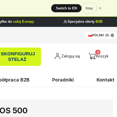
✕
Stay
Switch to EN
yłka do
całej Europy
Specjalne oferty
B2B
POLSKI
ZŁ
SKONFIGURUJ
Produkty w ko
Zaloguj się
Koszyk
STELAŻ
ółpraca B2B
Poradniki
Kontakt
MOS 500