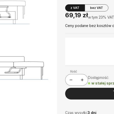
z VAT
bez VAT
Cena
69,19 zł
w tym 23% VAT
w tym
23%
VA
Ceny podane bez kosztów d
*
Wymiar łącznika
Wybierz
Ilość
Dostępność:
w stałej sp
Czas wysyłki:
3 dni