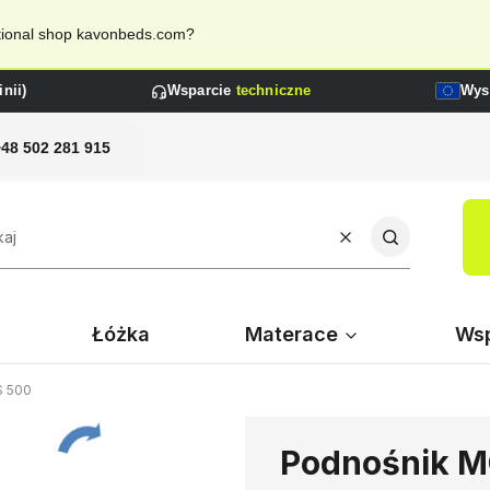
national shop kavonbeds.com?
nii)
Wsparcie
techniczne
Wys
+48 502 281 915
Wyczyść
Szukaj
Łóżka
Materace
Wsp
S 500
Podnośnik 