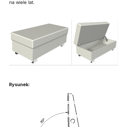
na wiele lat.
Rysunek: