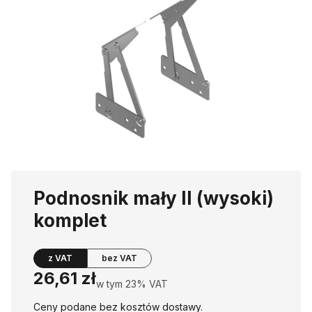
Podnosnik mały II (wysoki)
komplet
z VAT
bez VAT
Cena
26,61 zł
w tym 23% VAT
w tym
23%
VAT
Ceny podane bez kosztów dostawy.