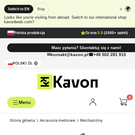
🌍
✕
Stay
Switch to EN
Looks like you're visiting from abroad. Switch to our international shop
kavonbeds.com?
Polska produkcja
Ocena
5.0
(2600+ opinii)
Masz pytania? Skontaktuj się z nami!
kontakt@kavon.pl
+48 502 281 915
POLSKI
ZŁ
Produk
Strona główna
Akcesoria meblowe
Mechanizmy