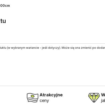
200cm
tu
ktu (w wybranym wariancie - jeśli dotyczy). Może się ona zmienić po doda
Atrakcyjne
W
ceny
j