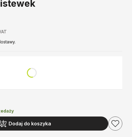
istewek
VAT
VAT
ostawy.
rzedaży
Dodaj do koszyka