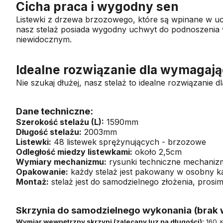
Cicha praca i wygodny sen
Listewki z drzewa brzozowego, które są wpinane w uc
nasz stelaż posiada wygodny uchwyt do podnoszeni
niewidocznym.
Idealne rozwiązanie dla wymagaj
Nie szukaj dłużej, nasz stelaż to idealne rozwiązanie 
Dane techniczne:
Szerokość stelażu (L):
1590mm
Długość stelażu:
2003mm
Listewki:
48 listewek sprężynujących - brzozowe
Odległość miedzy listewkami:
około 2,5cm
Wymiary mechanizmu:
rysunki techniczne mechanizm
Opakowanie:
każdy stelaż jest pakowany w osobny 
Montaż:
stelaż jest do samodzielnego złożenia, pros
Skrzynia do samodzielnego wykonania (brak 
Wymiar wewnętrzny skrzyni (zalecany luz na długości):
160 