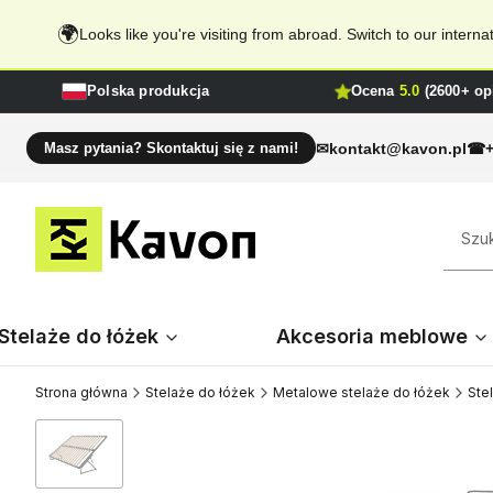
🌍
Looks like you're visiting from abroad. Switch to our inter
Polska produkcja
Ocena
5.0
(2600+ opi
kontakt@kavon.pl
Masz pytania? Skontaktuj się z nami!
Stelaże do łóżek
Akcesoria meblowe
Strona główna
Stelaże do łóżek
Metalowe stelaże do łóżek
Ste