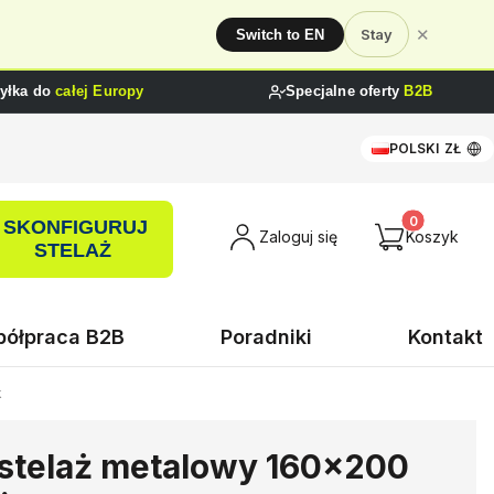
✕
Stay
Switch to EN
yłka do
całej Europy
Specjalne oferty
B2B
POLSKI
ZŁ
SKONFIGURUJ
Produkty w ko
Zaloguj się
Koszyk
STELAŻ
ółpraca B2B
Poradniki
Kontakt
k
stelaż metalowy 160x200