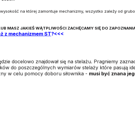
e wysokość na której zamontuje mechanizmy, wszystko zależy od grub
 LUB MASZ JAKIEŚ WĄTPLIWOŚCI ZACHĘCAMY SIĘ DO ZAPOZNANI
laż z mechanizmem ST
?<<<
będzie docelowo znajdował się na stelażu. Pragniemy zazn
ników do poszczególnych wymiarów stelaży które pasują i
czny w celu pomocy doboru siłownika -
musi być znana je