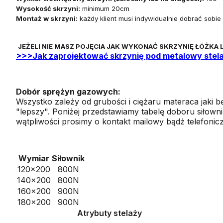
Wysokość skrzyni:
minimum 20cm
Montaż w skrzyni:
każdy klient musi indywidualnie dobrać sobi
JEŻELI NIE MASZ POJĘCIA JAK WYKONAĆ SKRZYNIĘ ŁÓŻKA
>>>Jak zaprojektować skrzynię pod metalowy ste
Dobór sprężyn gazowych:
Wszystko zależy od grubości i ciężaru materaca jaki 
"lepszy". Poniżej przedstawiamy tabelę doboru siłow
wątpliwości prosimy o kontakt mailowy bądź telefoni
Wymiar
Siłownik
120x200
800N
140x200
800N
160x200
900N
180x200
900N
Atrybuty stelaży