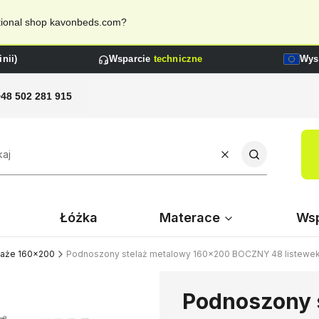
national shop kavonbeds.com?
nii)
Wsparcie
techniczne
Wys
+48 502 281 915
Wyczyść
Szukaj
Łóżka
Materace
Wsp
laże 160x200
Podnoszony stelaż metalowy 160x200 BOCZNY 48 listewe
Podnoszony 