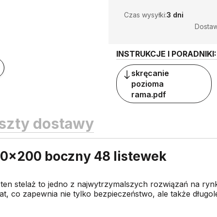
Czas wysyłki:
3 dni
Dosta
INSTRUKCJE I PORADNIKI:
skręcanie
pozioma
rama.pdf
szty dostawy
0x200 boczny 48 listewek
n stelaż to jedno z najwytrzymalszych rozwiązań na ryn
at, co zapewnia nie tylko bezpieczeństwo, ale także długole