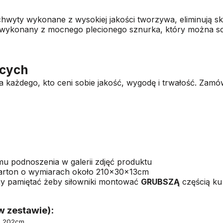
hwyty wykonane z wysokiej jakości tworzywa, eliminują sk
a wykonany z mocnego plecionego sznurka,
który można s
ących
dla każdego, kto ceni sobie jakość, wygodę i trwałość. Zamó
u podnoszenia w galerii zdjęć produktu
karton o wymiarach około 210x30x13cm
imy pamiętać żeby siłowniki montować
GRUBSZĄ
częścią ku
w zestawie):
x 202cm