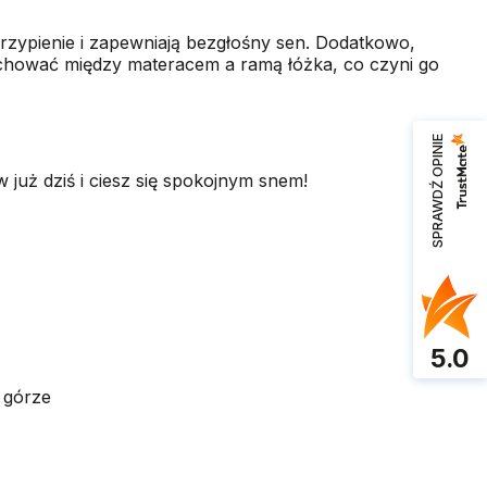
rzypienie i zapewniają bezgłośny sen. Dodatkowo,
chować między materacem a ramą łóżka, co czyni go
SPRAWDŹ OPINIE
w już dziś i ciesz się spokojnym snem!
5.0
 górze