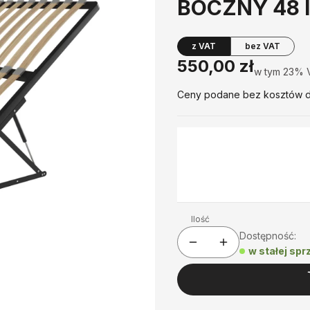
BOCZNY 48 l
z VAT
bez VAT
Cena
550,00 zł
w tym 23% 
w tym
23%
Ceny podane bez kosztów d
*
Siłowniki (tabela w opisie)
Wybierz
Ilość
Dostępność:
w stałej sp