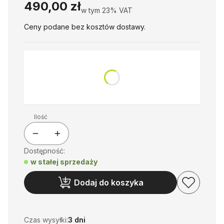
Cena
490,00 zł
w tym 23% VAT
w tym
23%
VAT
Ceny podane bez kosztów dostawy.
*
Siłownik
Wybierz
Ilość
Dostępność:
w stałej sprzedaży
Dodaj do koszyka
Czas wysyłki:
3 dni