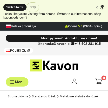
🌍
✕
Stay
Switch to EN
Looks like you're visiting from abroad. Switch to our international shop
kavonbeds.com?
Polska produkcja
Ocena
5.0
(2600+ opinii)
Masz pytania? Skontaktuj się z nami!
kontakt@kavon.pl
+48 502 281 915
POLSKI
ZŁ
Produk
Strona główna
Stelaże do łóżek
Metalowe stelaże do łóżek
Pod