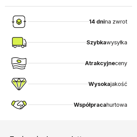
14 dni
na zwrot
Szybka
wysyłka
Atrakcyjne
ceny
Wysoka
jakość
Współpraca
hurtowa