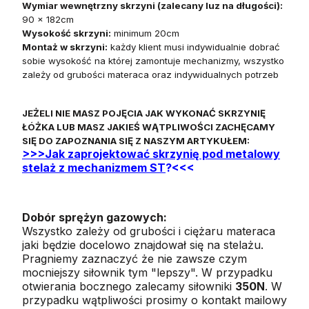
Wymiar wewnętrzny skrzyni (zalecany luz na długości):
90 x 182cm
Wysokość skrzyni:
minimum 20cm
Montaż w skrzyni:
każdy klient musi indywidualnie dobrać
sobie wysokość na której zamontuje mechanizmy, wszystko
zależy od grubości materaca oraz indywidualnych potrzeb
JEŻELI NIE MASZ POJĘCIA JAK WYKONAĆ SKRZYNIĘ
ŁÓŻKA LUB MASZ JAKIEŚ WĄTPLIWOŚCI ZACHĘCAMY
SIĘ DO ZAPOZNANIA SIĘ Z NASZYM ARTYKUŁEM:
>>>Jak zaprojektować skrzynię pod metalowy
stelaż z mechanizmem ST
?<<<
Dobór sprężyn gazowych:
Wszystko zależy od grubości i ciężaru materaca
jaki będzie docelowo znajdował się na stelażu.
Pragniemy zaznaczyć że nie zawsze czym
mocniejszy siłownik tym "lepszy". W przypadku
otwierania bocznego zalecamy siłowniki
350N
. W
przypadku wątpliwości prosimy o kontakt mailowy