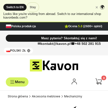
🌍
✕
Stay
Switch to EN
Looks like you're visiting from abroad. Switch to our international shop
kavonbeds.com?
Polska produkcja
Ocena
5.0
(2600+ opinii)
Masz pytania? Skontaktuj się z nami!
kontakt@kavon.pl
+48 502 281 915
POLSKI
ZŁ
Produk
Strona główna
Akcesoria meblowe
Mechanizmy