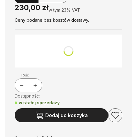
Cena
230,00 zł
w tym 23% VAT
w tym
23%
VAT
Ceny podane bez kosztów dostawy.
*
Moc siłownika
Wybierz
Ilość
Dostępność:
w stałej sprzedaży
Dodaj do koszyka